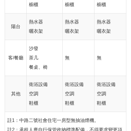
櫥櫃
櫥櫃
櫥櫃
熱水器
熱水器
熱水器
陽台
曬衣架
曬衣架
曬衣架
沙發
客/餐廳
茶几
無
無
餐桌、椅
衛浴設備
衛浴設備
衛浴設備
其他
空調
空調
空調
鞋櫃
鞋櫃
鞋櫃
註1：中路二號社會住宅一房型無抽油煙機。
註2：承租人應自行保管收納標準配備，不得要求變更項