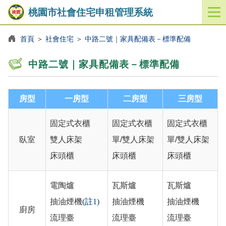
桃園市社會住宅申租管理系統
開
啟
／
首頁
＞
社會住宅
＞
中路二號｜家具配備表－標準配備
關
閉
中路二號｜家具配備表－標準配備
功
能
選
房型
一房型
二房型
三房型
單
固定式衣櫃
固定式衣櫃
固定式衣櫃
臥室
雙人床架
單/雙人床架
單/雙人床架
床頭櫃
床頭櫃
床頭櫃
電陶爐
瓦斯爐
瓦斯爐
抽油煙機
(註1)
抽油煙機
抽油煙機
廚房
流理臺
流理臺
流理臺