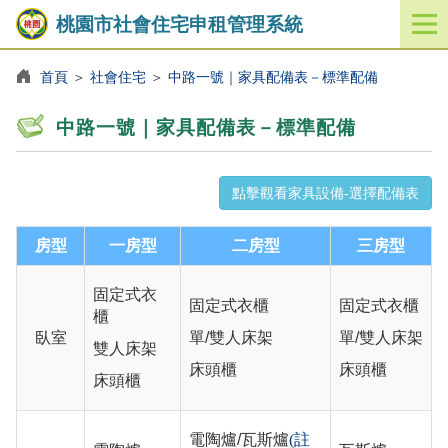
桃園市社會住宅申租管理系統
開
啟
／
首頁
＞
社會住宅
＞
中路一號｜家具配備表－標準配備
關
閉
中路一號｜家具配備表－標準配備
功
能
選
點擊觀看家具設備-選擇配備表
單
房型
一房型
二房型
三房型
固定式衣
固定式衣櫃
固定式衣櫃
櫃
臥室
單/雙人床架
單/雙人床架
雙人床架
床頭櫃
床頭櫃
床頭櫃
電陶爐/瓦斯爐
(註