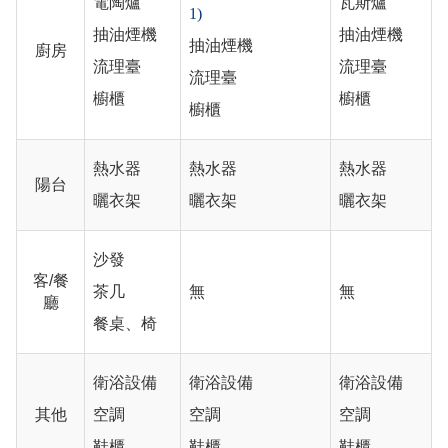
電陶爐
瓦斯爐
1)
抽油煙機
抽油煙機
抽油煙機
廚房
流理臺
流理臺
流理臺
櫥櫃
櫥櫃
櫥櫃
熱水器
熱水器
熱水器
陽台
曬衣架
曬衣架
曬衣架
沙發
客/餐
茶几
無
無
廳
餐桌、椅
衛浴設備
衛浴設備
衛浴設備
其他
空調
空調
空調
鞋櫃
鞋櫃
鞋櫃