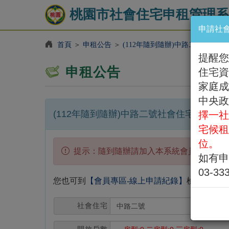
桃園市社會住宅申租管理系
申請社
首頁
＞
申租公告
＞
(112年隨到隨辦)中路二號社會住
提醒您!
申租公告
住宅資
家庭成
中央政
(112年隨到隨辦)中路二號社會住宅
擇一社
宅候租
位。
提示：隨到隨辦請加入本系統會員並進行線
如有申
03-3
您也可到
【會員專區-線上申請紀錄】
檢視已儲存
社會住宅
中路二號