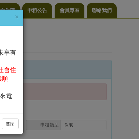
會住宅
申租公告
會員專區
聯絡我們
×
未享有
社會住
候順
)來電
關閉
申租類型
住宅