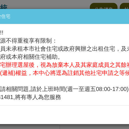
統
公告消息
社
會住宅
宅
!
源不得重複享有限制：
員未承租本市社會住宅或政府興辦之出租住宅，及
府或本府相關住宅補助。
宅辦理選屋後，視為放棄本人及其家庭成員之其餘
(遞補)權益，本中心將逕為註銷其他社宅申請之等
上申請。
請相關問題,請於上班時間(週一至週五08:00-17:00
331481,將有專人為您服務
的申請紀錄。
申請方式
隨到隨辦