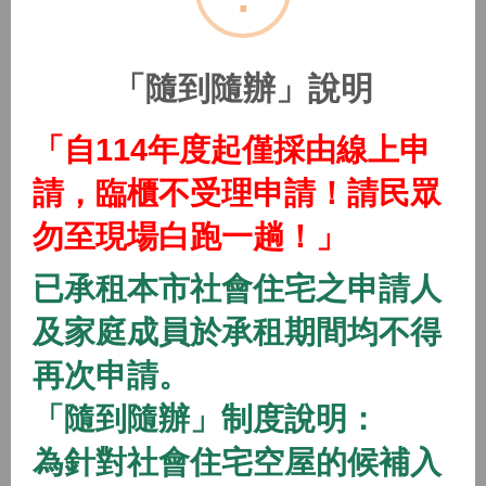
(115年隨到隨辦)中路二號社會住宅
2026/01/01 08:00 ~
「隨到隨辦」說明
開放中
隨到隨辦
住宅
「自114年度起僅採由線上申
(115年隨到隨辦)中路三號社會住宅
請，臨櫃不受理申請！請民眾
2026/01/01 08:00 ~
勿至現場白跑一趟！」
開放中
隨到隨辦
住宅
已承租本市社會住宅之申請人
(115年隨到隨辦)中路四號社會住宅
及家庭成員於承租期間均不得
2026/01/01 08:00 ~
再次申請。
「隨到隨辦」制度說明：
開放中
隨到隨辦
住宅
(115年隨到隨辦)八德一號社會住宅
為針對社會住宅空屋的候補入