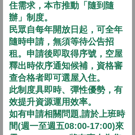
住需求，本市推動「隨到隨
2026/01/01 08:00 ~
辦」制度。
開放中
隨到隨辦
住宅
民眾自每年開放日起，可全年
(115年隨到隨辦)八德二號社會住宅
隨時申請，無須等待公告招
2026/01/01 08:00 ~
租。申請後即取得序號，空屋
開放中
隨到隨辦
住宅
釋出時依序通知候補，資格審
(115年隨到隨辦)八德三號社會住宅
查合格者即可選屋入住。
2026/01/01 08:00 ~
此制度具即時、彈性優勢，有
效提升資源運用效率。
開放中
隨到隨辦
住宅
如有申請相關問題,請於上班時
(115年隨到隨辦)蘆竹一號社會住宅
間(週一至週五08:00-17:00)來
2026/01/01 08:00 ~