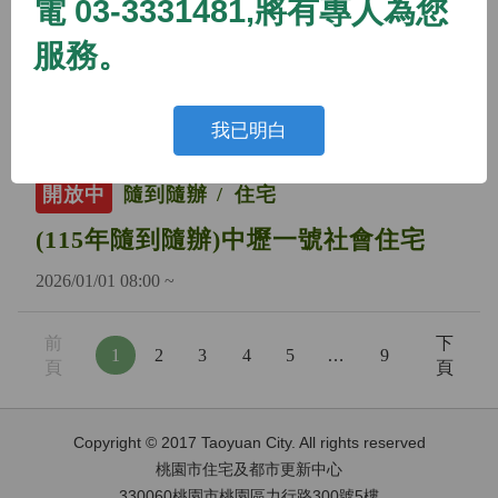
電 03-3331481,將有專人為您
開放中
隨到隨辦
住宅
服務。
(115年隨到隨辦)蘆竹二號社會住宅
2026/01/01 08:00 ~
我已明白
開放中
隨到隨辦
住宅
(115年隨到隨辦)中壢一號社會住宅
2026/01/01 08:00 ~
前
下
1
2
3
4
5
…
9
頁
頁
Copyright © 2017 Taoyuan City. All rights reserved
桃園市住宅及都市更新中心
330060桃園市桃園區力行路300號5樓