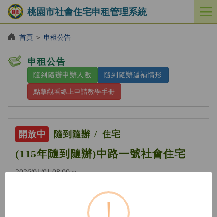
桃園市社會住宅申租管理系統
開
啟
／
首頁
＞
申租公告
關
閉
申租公告
功
隨到隨辦申辦人數
隨到隨辦遞補情形
能
選
點擊觀看線上申請教學手冊
單
開放中
隨到隨辦
住宅
(115年隨到隨辦)中路一號社會住宅
2026/01/01 08:00 ~
!
開放中
隨到隨辦
住宅