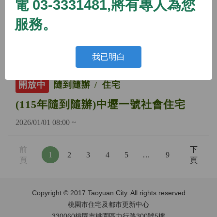
電 03-3331481,將有專人為您
開放中
隨到隨辦
住宅
服務。
(115年隨到隨辦)蘆竹二號社會住宅
2026/01/01 08:00 ~
我已明白
開放中
隨到隨辦
住宅
(115年隨到隨辦)中壢一號社會住宅
2026/01/01 08:00 ~
前
下
1
2
3
4
5
…
9
頁
頁
Copyright © 2017 Taoyuan City. All rights reserved
桃園市住宅及都市更新中心
330060桃園市桃園區力行路300號5樓