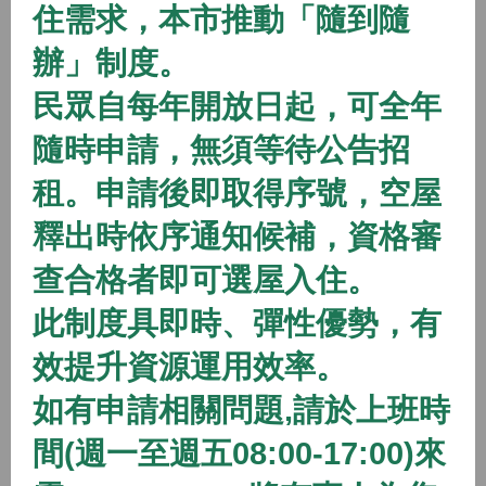
住需求，本市推動「隨到隨
2026/01/01 08:00 ~
辦」制度。
開放中
隨到隨辦
住宅
民眾自每年開放日起，可全年
(115年隨到隨辦)八德二號社會住宅
隨時申請，無須等待公告招
2026/01/01 08:00 ~
租。申請後即取得序號，空屋
開放中
隨到隨辦
住宅
釋出時依序通知候補，資格審
(115年隨到隨辦)八德三號社會住宅
查合格者即可選屋入住。
2026/01/01 08:00 ~
此制度具即時、彈性優勢，有
效提升資源運用效率。
開放中
隨到隨辦
住宅
如有申請相關問題,請於上班時
(115年隨到隨辦)蘆竹一號社會住宅
間(週一至週五08:00-17:00)來
2026/01/01 08:00 ~