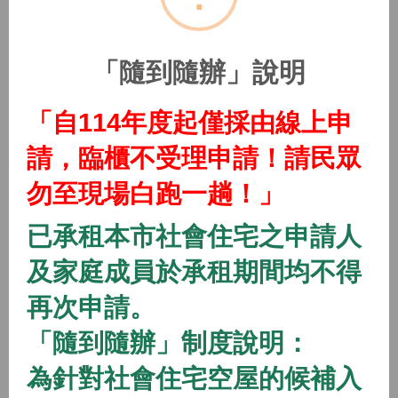
(115年隨到隨辦)中路二號社會住宅
2026/01/01 08:00 ~
「隨到隨辦」說明
開放中
隨到隨辦
住宅
「自114年度起僅採由線上申
(115年隨到隨辦)中路三號社會住宅
請，臨櫃不受理申請！請民眾
2026/01/01 08:00 ~
勿至現場白跑一趟！」
開放中
隨到隨辦
住宅
已承租本市社會住宅之申請人
(115年隨到隨辦)中路四號社會住宅
及家庭成員於承租期間均不得
2026/01/01 08:00 ~
再次申請。
「隨到隨辦」制度說明：
開放中
隨到隨辦
住宅
(115年隨到隨辦)八德一號社會住宅
為針對社會住宅空屋的候補入