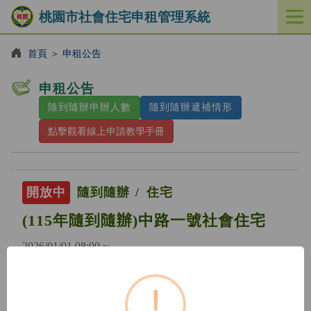
桃園市社會住宅申租管理系統
開
啟
／
首頁
＞
申租公告
關
閉
申租公告
功
隨到隨辦申辦人數
隨到隨辦遞補情形
能
選
點擊觀看線上申請教學手冊
單
開放中
隨到隨辦
住宅
(115年隨到隨辦)中路一號社會住宅
2026/01/01 08:00 ~
!
開放中
隨到隨辦
住宅