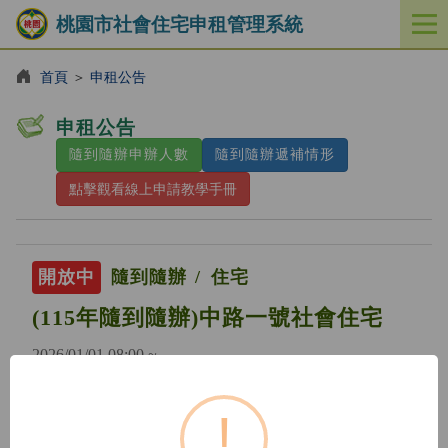
桃園市社會住宅申租管理系統
開
啟
／
首頁
＞
申租公告
關
閉
申租公告
功
隨到隨辦申辦人數
隨到隨辦遞補情形
能
選
點擊觀看線上申請教學手冊
單
開放中
隨到隨辦
住宅
(115年隨到隨辦)中路一號社會住宅
2026/01/01 08:00 ~
!
開放中
隨到隨辦
住宅