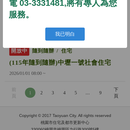
電 03-3331481,將有專人為您
開放中
隨到隨辦
住宅
服務。
(115年隨到隨辦)蘆竹二號社會住宅
2026/01/01 08:00 ~
我已明白
開放中
隨到隨辦
住宅
(115年隨到隨辦)中壢一號社會住宅
2026/01/01 08:00 ~
前
下
1
2
3
4
5
…
9
頁
頁
Copyright © 2017 Taoyuan City. All rights reserved
桃園市住宅及都市更新中心
330060桃園市桃園區力行路300號5樓