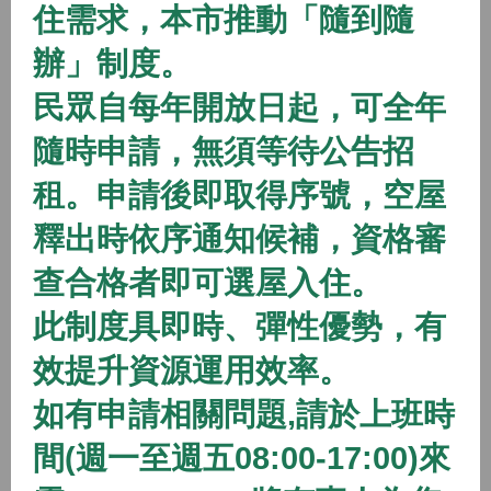
住需求，本市推動「隨到隨
2026/01/01 08:00 ~
辦」制度。
開放中
隨到隨辦
住宅
民眾自每年開放日起，可全年
(115年隨到隨辦)八德二號社會住宅
隨時申請，無須等待公告招
2026/01/01 08:00 ~
租。申請後即取得序號，空屋
開放中
隨到隨辦
住宅
釋出時依序通知候補，資格審
(115年隨到隨辦)八德三號社會住宅
查合格者即可選屋入住。
2026/01/01 08:00 ~
此制度具即時、彈性優勢，有
效提升資源運用效率。
開放中
隨到隨辦
住宅
如有申請相關問題,請於上班時
(115年隨到隨辦)蘆竹一號社會住宅
間(週一至週五08:00-17:00)來
2026/01/01 08:00 ~