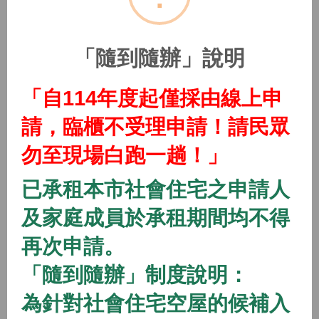
(115年隨到隨辦)中路二號社會住宅
2026/01/01 08:00 ~
「隨到隨辦」說明
開放中
隨到隨辦
住宅
「自114年度起僅採由線上申
(115年隨到隨辦)中路三號社會住宅
請，臨櫃不受理申請！請民眾
2026/01/01 08:00 ~
勿至現場白跑一趟！」
開放中
隨到隨辦
住宅
已承租本市社會住宅之申請人
(115年隨到隨辦)中路四號社會住宅
及家庭成員於承租期間均不得
2026/01/01 08:00 ~
再次申請。
「隨到隨辦」制度說明：
開放中
隨到隨辦
住宅
(115年隨到隨辦)八德一號社會住宅
為針對社會住宅空屋的候補入