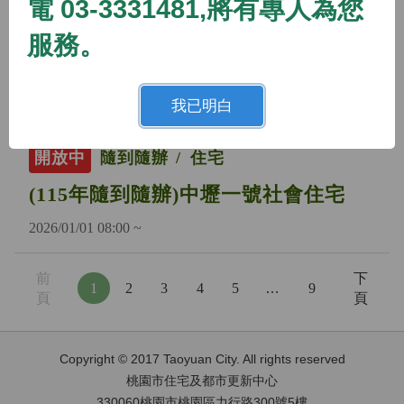
電 03-3331481,將有專人為您
開放中
隨到隨辦
住宅
服務。
(115年隨到隨辦)蘆竹二號社會住宅
2026/01/01 08:00 ~
我已明白
開放中
隨到隨辦
住宅
(115年隨到隨辦)中壢一號社會住宅
2026/01/01 08:00 ~
前
下
1
2
3
4
5
…
9
頁
頁
Copyright © 2017 Taoyuan City. All rights reserved
桃園市住宅及都市更新中心
330060桃園市桃園區力行路300號5樓