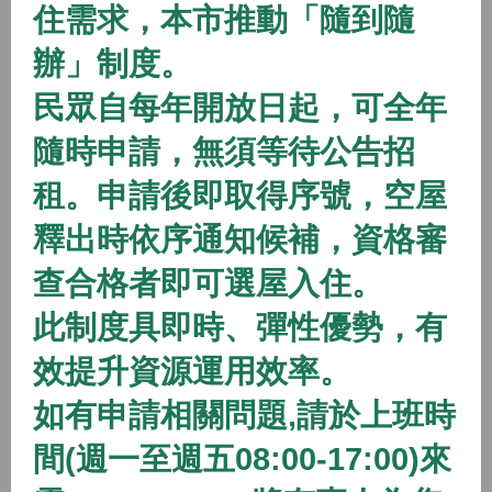
住需求，本市推動「隨到隨
2026/01/01 08:00 ~
辦」制度。
開放中
隨到隨辦
住宅
民眾自每年開放日起，可全年
(115年隨到隨辦)八德二號社會住宅
隨時申請，無須等待公告招
2026/01/01 08:00 ~
租。申請後即取得序號，空屋
開放中
隨到隨辦
住宅
釋出時依序通知候補，資格審
(115年隨到隨辦)八德三號社會住宅
查合格者即可選屋入住。
2026/01/01 08:00 ~
此制度具即時、彈性優勢，有
效提升資源運用效率。
開放中
隨到隨辦
住宅
如有申請相關問題,請於上班時
(115年隨到隨辦)蘆竹一號社會住宅
間(週一至週五08:00-17:00)來
2026/01/01 08:00 ~