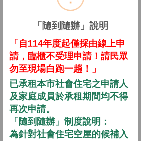
(115年隨到隨辦)中路二號社會住宅
2026/01/01 08:00 ~
「隨到隨辦」說明
開放中
隨到隨辦
住宅
「自114年度起僅採由線上申
(115年隨到隨辦)中路三號社會住宅
請，臨櫃不受理申請！請民眾
2026/01/01 08:00 ~
勿至現場白跑一趟！」
開放中
隨到隨辦
住宅
已承租本市社會住宅之申請人
(115年隨到隨辦)中路四號社會住宅
及家庭成員於承租期間均不得
2026/01/01 08:00 ~
再次申請。
「隨到隨辦」制度說明：
開放中
隨到隨辦
住宅
(115年隨到隨辦)八德一號社會住宅
為針對社會住宅空屋的候補入