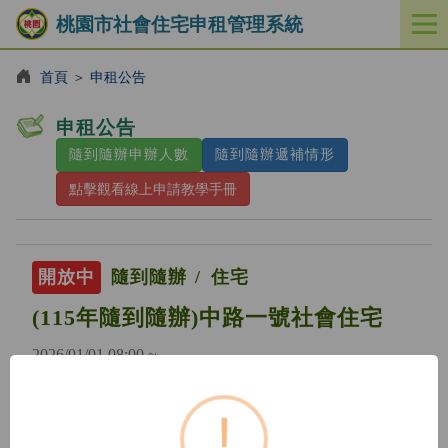
桃園市社會住宅申租管理系統
開
啟
／
首頁
＞
申租公告
關
閉
申租公告
功
隨到隨辦申辦人數
隨到隨辦遞補情形
能
選
點擊觀看線上申請教學手冊
單
開放中
隨到隨辦
住宅
(115年隨到隨辦)中路一號社會住宅
2026/01/01 08:00 ~
!
開放中
隨到隨辦
住宅