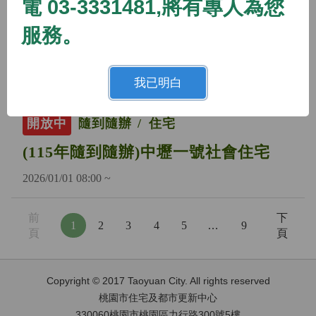
電 03-3331481,將有專人為您
開放中
隨到隨辦
住宅
服務。
(115年隨到隨辦)蘆竹二號社會住宅
2026/01/01 08:00 ~
我已明白
開放中
隨到隨辦
住宅
(115年隨到隨辦)中壢一號社會住宅
2026/01/01 08:00 ~
前
下
1
2
3
4
5
…
9
頁
頁
Copyright © 2017 Taoyuan City. All rights reserved
桃園市住宅及都市更新中心
330060桃園市桃園區力行路300號5樓