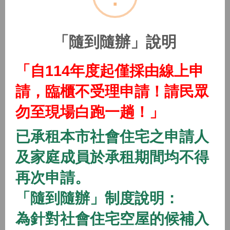
(115年隨到隨辦)中路二號社會住宅
2026/01/01 08:00 ~
「隨到隨辦」說明
開放中
隨到隨辦
住宅
「自114年度起僅採由線上申
(115年隨到隨辦)中路三號社會住宅
請，臨櫃不受理申請！請民眾
2026/01/01 08:00 ~
勿至現場白跑一趟！」
開放中
隨到隨辦
住宅
已承租本市社會住宅之申請人
(115年隨到隨辦)中路四號社會住宅
及家庭成員於承租期間均不得
2026/01/01 08:00 ~
再次申請。
「隨到隨辦」制度說明：
開放中
隨到隨辦
住宅
(115年隨到隨辦)八德一號社會住宅
為針對社會住宅空屋的候補入