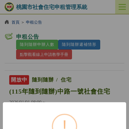
桃園市社會住宅申租管理系統
開
啟
／
首頁
＞
申租公告
關
閉
申租公告
功
隨到隨辦申辦人數
隨到隨辦遞補情形
能
選
點擊觀看線上申請教學手冊
單
開放中
隨到隨辦
住宅
(115年隨到隨辦)中路一號社會住宅
2026/01/01 08:00 ~
!
開放中
隨到隨辦
住宅