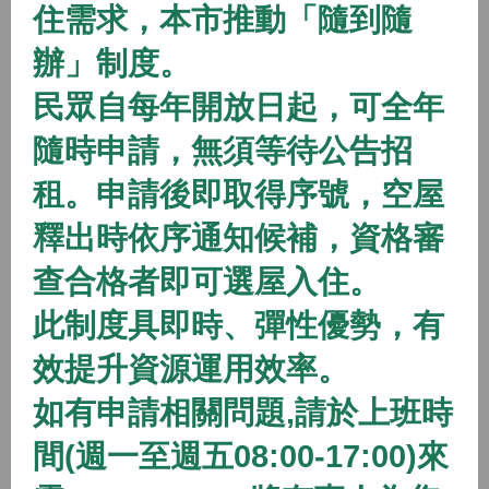
住需求，本市推動「隨到隨
2026/01/01 08:00 ~
辦」制度。
開放中
隨到隨辦
住宅
民眾自每年開放日起，可全年
(115年隨到隨辦)八德二號社會住宅
隨時申請，無須等待公告招
2026/01/01 08:00 ~
租。申請後即取得序號，空屋
開放中
隨到隨辦
住宅
釋出時依序通知候補，資格審
(115年隨到隨辦)八德三號社會住宅
查合格者即可選屋入住。
2026/01/01 08:00 ~
此制度具即時、彈性優勢，有
效提升資源運用效率。
開放中
隨到隨辦
住宅
如有申請相關問題,請於上班時
(115年隨到隨辦)蘆竹一號社會住宅
間(週一至週五08:00-17:00)來
2026/01/01 08:00 ~