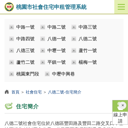
桃園市社會住宅申租管理系統
開
啟
／
中路一號
中路二號
中路三號
關
閉
中路四號
八德一號
八德二號
功
能
八德三號
中壢一號
蘆竹一號
選
單
蘆竹二號
平鎮一號
楊梅一號
桃園東門段
中壢中興巷
首頁
＞
社會住宅
＞
八德二號-住宅簡介
×
住宅簡介
線上申
請
八德二號社會住宅位於八德區豐田路及豐田二路交叉口，基