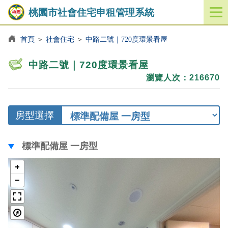
桃園市社會住宅申租管理系統
標
標
樣
樣
樣
開
準
準
品
品
品
啟
配
配
屋
屋
屋
／
首頁
＞
社會住宅
＞
中路二號｜720度環景看屋
備
備
一
二
三
關
屋
屋
房
房
房
閉
二
三
型
型
型
中路二號｜720度環景看屋
房
房
功
瀏覽人次：216670
型
型
能
選
單
房型選擇
標準配備屋 一房型