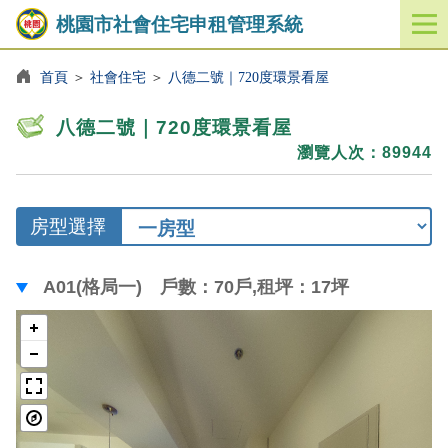
桃園市社會住宅申租管理系統
開
啟
／
首頁
＞
社會住宅
＞
八德二號｜720度環景看屋
關
閉
八德二號｜720度環景看屋
功
瀏覽人次：89944
能
選
單
房型選擇
A01(格局一) 戶數：70戶,租坪：17坪