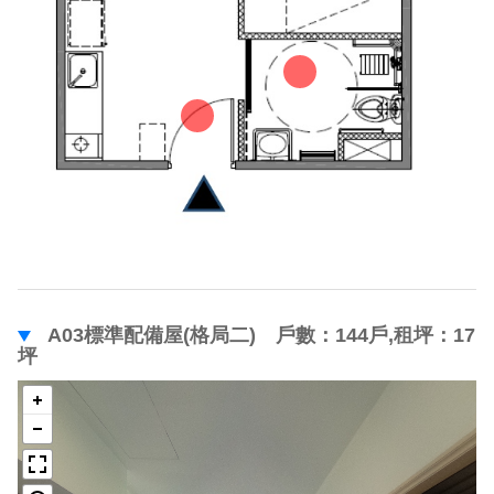
A03標準配備屋(格局二) 戶數：144戶,租坪：17
坪