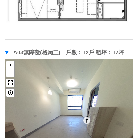
A03無障礙(格局三) 戶數：12戶,租坪：17坪