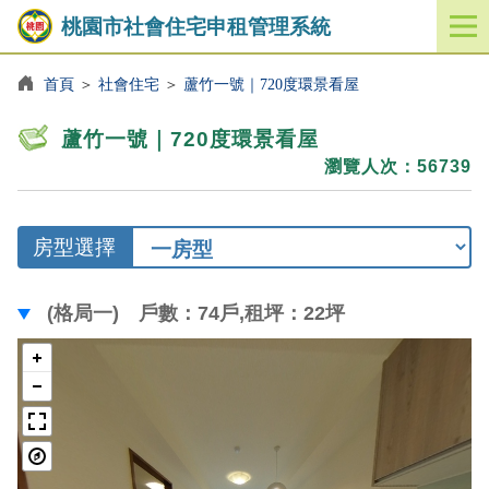
桃園市社會住宅申租管理系統
開
啟
／
首頁
＞
社會住宅
＞
蘆竹一號｜720度環景看屋
關
閉
蘆竹一號｜720度環景看屋
功
瀏覽人次：56739
能
選
單
房型選擇
(格局一) 戶數：74戶,租坪：22坪