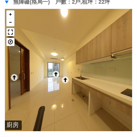
無障礙(格局一) 戶數：2戶,租坪：22坪
廚房