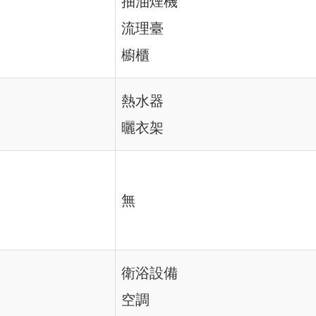
抽油煙機
流理臺
櫥櫃
熱水器
曬衣架
無
衛浴設備
空調