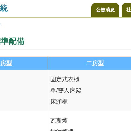
統
公告消息
社
備
標準配備
一房型
二房型
固定式衣櫃
單/雙人床架
床頭櫃
瓦斯爐