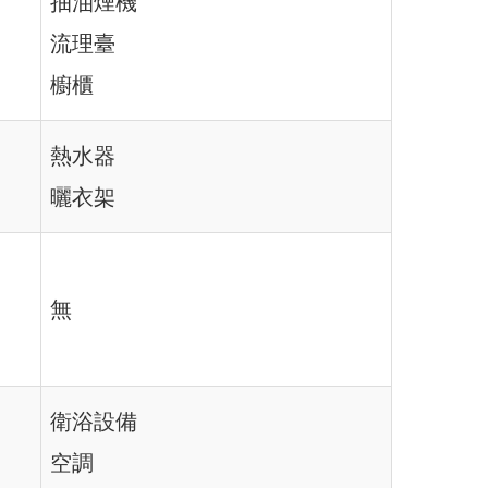
抽油煙機
流理臺
櫥櫃
熱水器
曬衣架
無
衛浴設備
空調