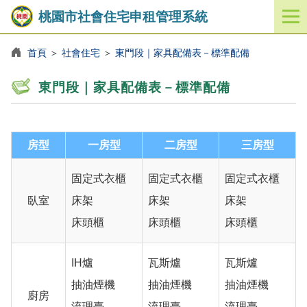
桃園市社會住宅申租管理系統
開
啟
／
首頁
＞
社會住宅
＞
東門段｜家具配備表－標準配備
關
閉
東門段｜家具配備表－標準配備
功
能
選
單
房型
一房型
二房型
三房型
固定式衣櫃
固定式衣櫃
固定式衣櫃
臥室
床架
床架
床架
床頭櫃
床頭櫃
床頭櫃
IH爐
瓦斯爐
瓦斯爐
抽油煙機
抽油煙機
抽油煙機
廚房
流理臺
流理臺
流理臺