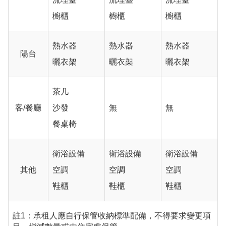
櫥櫃
櫥櫃
櫥櫃
熱水器
熱水器
熱水器
陽台
曬衣架
曬衣架
曬衣架
茶几
客/餐廳
沙發
無
無
餐桌椅
衛浴設備
衛浴設備
衛浴設備
其他
空調
空調
空調
鞋櫃
鞋櫃
鞋櫃
註1：承租人應自行保管收納標準配備，不得要求變更項