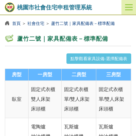
桃園市社會住宅申租管理系統
開
啟
／
首頁
＞
社會住宅
＞
蘆竹二號｜家具配備表－標準配備
關
閉
蘆竹二號｜家具配備表－標準配備
功
能
選
點擊觀看家具設備-選擇配備表
單
房型
一房型
二房型
三房型
固定式衣櫃
固定式衣櫃
固定式衣櫃
臥室
雙人床架
單/雙人床架
單/雙人床架
床頭櫃
床頭櫃
床頭櫃
電陶爐
瓦斯爐
瓦斯爐