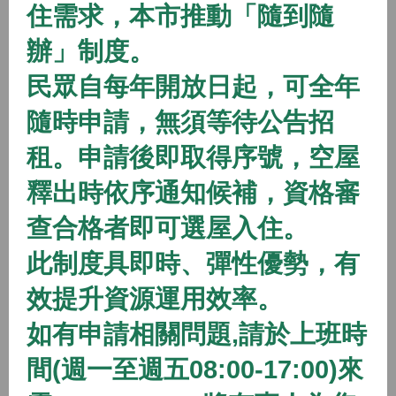
住需求，本市推動「隨到隨
2026/01/01 08:00 ~
辦」制度。
開放中
隨到隨辦
住宅
民眾自每年開放日起，可全年
(115年隨到隨辦)八德二號社會住宅
隨時申請，無須等待公告招
2026/01/01 08:00 ~
租。申請後即取得序號，空屋
開放中
隨到隨辦
住宅
釋出時依序通知候補，資格審
(115年隨到隨辦)八德三號社會住宅
查合格者即可選屋入住。
2026/01/01 08:00 ~
此制度具即時、彈性優勢，有
效提升資源運用效率。
開放中
隨到隨辦
住宅
如有申請相關問題,請於上班時
(115年隨到隨辦)蘆竹一號社會住宅
間(週一至週五08:00-17:00)來
2026/01/01 08:00 ~