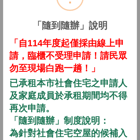
(115年隨到隨辦)中路二號社會住宅
2026/01/01 08:00 ~
「隨到隨辦」說明
開放中
隨到隨辦
住宅
「自114年度起僅採由線上申
(115年隨到隨辦)中路三號社會住宅
請，臨櫃不受理申請！請民眾
2026/01/01 08:00 ~
勿至現場白跑一趟！」
開放中
隨到隨辦
住宅
已承租本市社會住宅之申請人
(115年隨到隨辦)中路四號社會住宅
及家庭成員於承租期間均不得
2026/01/01 08:00 ~
再次申請。
「隨到隨辦」制度說明：
開放中
隨到隨辦
住宅
(115年隨到隨辦)八德一號社會住宅
為針對社會住宅空屋的候補入