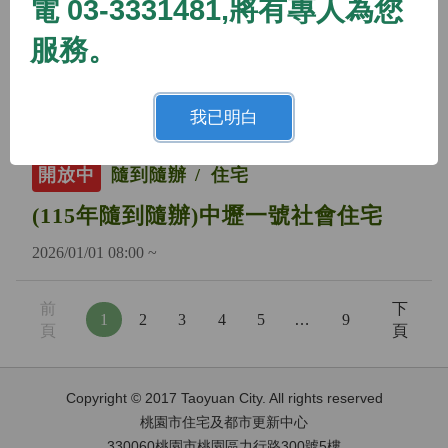
電 03-3331481,將有專人為您
開放中
隨到隨辦
住宅
服務。
(115年隨到隨辦)蘆竹二號社會住宅
2026/01/01 08:00 ~
我已明白
開放中
隨到隨辦
住宅
(115年隨到隨辦)中壢一號社會住宅
2026/01/01 08:00 ~
前
下
1
2
3
4
5
…
9
頁
頁
Copyright © 2017 Taoyuan City. All rights reserved
桃園市住宅及都市更新中心
330060桃園市桃園區力行路300號5樓