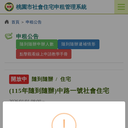
桃園市社會住宅申租管理系統
開
啟
／
首頁
＞
申租公告
關
閉
申租公告
功
隨到隨辦申辦人數
隨到隨辦遞補情形
能
選
點擊觀看線上申請教學手冊
單
開放中
隨到隨辦
住宅
(115年隨到隨辦)中路一號社會住宅
2026/01/01 08:00 ~
!
開放中
隨到隨辦
住宅