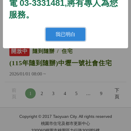
電 03-3331481,將有專人為您
開放中
隨到隨辦
住宅
服務。
(115年隨到隨辦)蘆竹二號社會住宅
2026/01/01 08:00 ~
我已明白
開放中
隨到隨辦
住宅
(115年隨到隨辦)中壢一號社會住宅
2026/01/01 08:00 ~
前
下
1
2
3
4
5
…
9
頁
頁
Copyright © 2017 Taoyuan City. All rights reserved
桃園市住宅及都市更新中心
330060桃園市桃園區力行路300號5樓