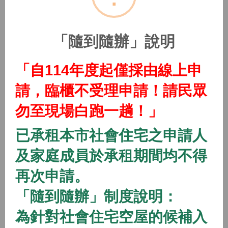
(115年隨到隨辦)中路二號社會住宅
2026/01/01 08:00 ~
「隨到隨辦」說明
開放中
隨到隨辦
住宅
「自114年度起僅採由線上申
(115年隨到隨辦)中路三號社會住宅
請，臨櫃不受理申請！請民眾
2026/01/01 08:00 ~
勿至現場白跑一趟！」
開放中
隨到隨辦
住宅
已承租本市社會住宅之申請人
(115年隨到隨辦)中路四號社會住宅
及家庭成員於承租期間均不得
2026/01/01 08:00 ~
再次申請。
「隨到隨辦」制度說明：
開放中
隨到隨辦
住宅
(115年隨到隨辦)八德一號社會住宅
為針對社會住宅空屋的候補入