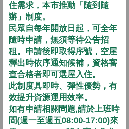
住需求，本市推動「隨到隨
2026/01/01 08:00 ~
辦」制度。
開放中
隨到隨辦
住宅
民眾自每年開放日起，可全年
(115年隨到隨辦)八德二號社會住宅
隨時申請，無須等待公告招
2026/01/01 08:00 ~
租。申請後即取得序號，空屋
開放中
隨到隨辦
住宅
釋出時依序通知候補，資格審
(115年隨到隨辦)八德三號社會住宅
查合格者即可選屋入住。
2026/01/01 08:00 ~
此制度具即時、彈性優勢，有
效提升資源運用效率。
開放中
隨到隨辦
住宅
如有申請相關問題,請於上班時
(115年隨到隨辦)蘆竹一號社會住宅
間(週一至週五08:00-17:00)來
2026/01/01 08:00 ~