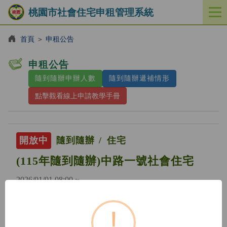
桃園市社會住宅申租管理系統
開
啟
／
首頁
＞
申租公告
關
閉
申租公告
功
隨到隨辦申辦人數
隨到隨辦遞補情形
能
選
點擊觀看線上申請教學手冊
單
開放中
隨到隨辦
住宅
(115年隨到隨辦)中路一號社會住宅
2026/01/01 08:00 ~
!
開放中
隨到隨辦
住宅