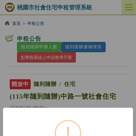
桃園市社會住宅申租管理系統
開
啟
／
首頁
＞
申租公告
關
閉
申租公告
功
隨到隨辦申辦人數
隨到隨辦遞補情形
能
選
點擊觀看線上申請教學手冊
單
開放中
隨到隨辦
住宅
(115年隨到隨辦)中路一號社會住宅
2026/01/01 08:00 ~
!
開放中
隨到隨辦
住宅