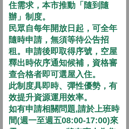
住需求，本市推動「隨到隨
2026/01/01 08:00 ~
辦」制度。
開放中
隨到隨辦
住宅
民眾自每年開放日起，可全年
(115年隨到隨辦)八德二號社會住宅
隨時申請，無須等待公告招
2026/01/01 08:00 ~
租。申請後即取得序號，空屋
開放中
隨到隨辦
住宅
釋出時依序通知候補，資格審
(115年隨到隨辦)八德三號社會住宅
查合格者即可選屋入住。
2026/01/01 08:00 ~
此制度具即時、彈性優勢，有
效提升資源運用效率。
開放中
隨到隨辦
住宅
如有申請相關問題,請於上班時
(115年隨到隨辦)蘆竹一號社會住宅
間(週一至週五08:00-17:00)來
2026/01/01 08:00 ~