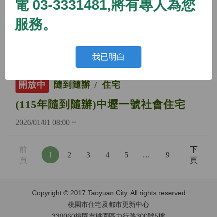
電 03-3331481,將有專人為您
開放中
隨到隨辦
住宅
服務。
(115年隨到隨辦)蘆竹二號社會住宅
2026/01/01 08:00 ~
我已明白
開放中
隨到隨辦
住宅
(115年隨到隨辦)中壢一號社會住宅
2026/01/01 08:00 ~
前
下
1
2
3
4
5
…
9
頁
頁
Copyright © 2017 Taoyuan City. All rights reserved
桃園市住宅及都市更新中心
330060桃園市桃園區力行路300號5樓