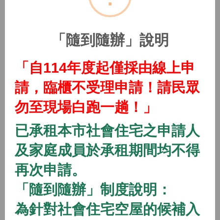
(115年隨到隨辦)中路二號社會住宅
2026/01/01 08:00 ~
「隨到隨辦」說明
開放中
隨到隨辦
住宅
「自114年度起僅採由線上申
(115年隨到隨辦)中路三號社會住宅
請，臨櫃不受理申請！請民眾
2026/01/01 08:00 ~
勿至現場白跑一趟！」
開放中
隨到隨辦
住宅
已承租本市社會住宅之申請人
(115年隨到隨辦)中路四號社會住宅
及家庭成員於承租期間均不得
2026/01/01 08:00 ~
再次申請。
「隨到隨辦」制度說明：
開放中
隨到隨辦
住宅
(115年隨到隨辦)八德一號社會住宅
為針對社會住宅空屋的候補入