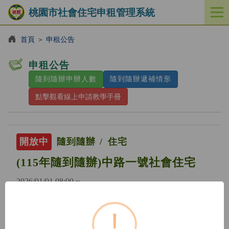
桃園市社會住宅申租管理系統
開
啟
／
首頁
＞
申租公告
關
閉
申租公告
功
隨到隨辦申辦人數
隨到隨辦遞補情形
能
選
點擊觀看線上申請教學手冊
單
開放中
隨到隨辦
住宅
(115年隨到隨辦)中路一號社會住宅
2026/01/01 08:00 ~
!
開放中
隨到隨辦
住宅