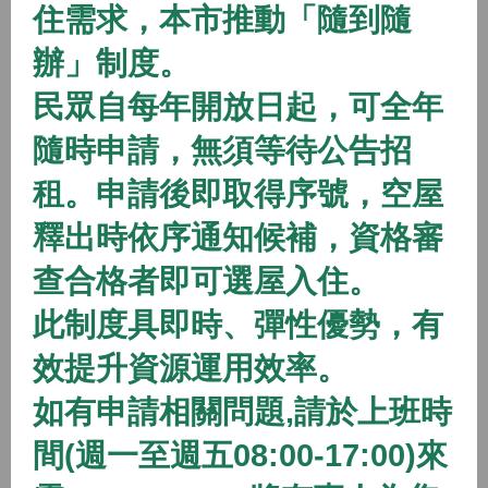
住需求，本市推動「隨到隨
2026/01/01 08:00 ~
辦」制度。
開放中
隨到隨辦
住宅
民眾自每年開放日起，可全年
(115年隨到隨辦)八德二號社會住宅
隨時申請，無須等待公告招
2026/01/01 08:00 ~
租。申請後即取得序號，空屋
開放中
隨到隨辦
住宅
釋出時依序通知候補，資格審
(115年隨到隨辦)八德三號社會住宅
查合格者即可選屋入住。
2026/01/01 08:00 ~
此制度具即時、彈性優勢，有
效提升資源運用效率。
開放中
隨到隨辦
住宅
如有申請相關問題,請於上班時
(115年隨到隨辦)蘆竹一號社會住宅
間(週一至週五08:00-17:00)來
2026/01/01 08:00 ~