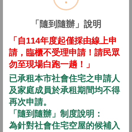
(115年隨到隨辦)中路二號社會住宅
2026/01/01 08:00 ~
「隨到隨辦」說明
開放中
隨到隨辦
住宅
「自114年度起僅採由線上申
(115年隨到隨辦)中路三號社會住宅
請，臨櫃不受理申請！請民眾
2026/01/01 08:00 ~
勿至現場白跑一趟！」
開放中
隨到隨辦
住宅
已承租本市社會住宅之申請人
(115年隨到隨辦)中路四號社會住宅
及家庭成員於承租期間均不得
2026/01/01 08:00 ~
再次申請。
「隨到隨辦」制度說明：
開放中
隨到隨辦
住宅
(115年隨到隨辦)八德一號社會住宅
為針對社會住宅空屋的候補入