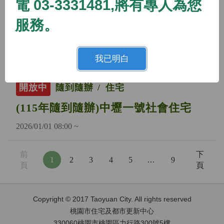
電 03-3331481,將有專人為您
開放中
隨到隨辦
住宅
服務。
(115年隨到隨辦)蘆竹二號社會住宅
2026/01/01 08:00 ~
我已明白
開放中
隨到隨辦
住宅
(115年隨到隨辦)中壢一號社會住宅
2026/01/01 08:00 ~
前
下
1
2
3
4
5
…
9
頁
頁
Copyright © 2017 Taoyuan City. All rights reserved
桃園市住宅及都市更新中心
330060桃園市桃園區力行路300號5樓