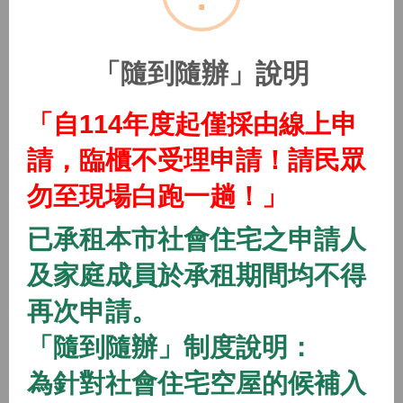
(115年隨到隨辦)中路二號社會住宅
2026/01/01 08:00 ~
「隨到隨辦」說明
開放中
隨到隨辦
住宅
「自114年度起僅採由線上申
(115年隨到隨辦)中路三號社會住宅
請，臨櫃不受理申請！請民眾
2026/01/01 08:00 ~
勿至現場白跑一趟！」
開放中
隨到隨辦
住宅
已承租本市社會住宅之申請人
(115年隨到隨辦)中路四號社會住宅
及家庭成員於承租期間均不得
2026/01/01 08:00 ~
再次申請。
「隨到隨辦」制度說明：
開放中
隨到隨辦
住宅
(115年隨到隨辦)八德一號社會住宅
為針對社會住宅空屋的候補入