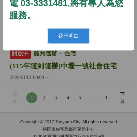
電 03-3331481,將有專人為您
開放中
隨到隨辦
住宅
服務。
(115年隨到隨辦)蘆竹二號社會住宅
2026/01/01 08:00 ~
我已明白
開放中
隨到隨辦
住宅
(115年隨到隨辦)中壢一號社會住宅
2026/01/01 08:00 ~
前
下
1
2
3
4
5
…
9
頁
頁
Copyright © 2017 Taoyuan City. All rights reserved
桃園市住宅及都市更新中心
330060桃園市桃園區力行路300號5樓