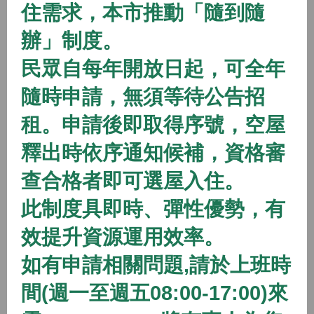
住需求，本市推動「隨到隨
2026/01/01 08:00 ~
辦」制度。
開放中
隨到隨辦
住宅
民眾自每年開放日起，可全年
(115年隨到隨辦)八德二號社會住宅
隨時申請，無須等待公告招
2026/01/01 08:00 ~
租。申請後即取得序號，空屋
開放中
隨到隨辦
住宅
釋出時依序通知候補，資格審
(115年隨到隨辦)八德三號社會住宅
查合格者即可選屋入住。
2026/01/01 08:00 ~
此制度具即時、彈性優勢，有
效提升資源運用效率。
開放中
隨到隨辦
住宅
如有申請相關問題,請於上班時
(115年隨到隨辦)蘆竹一號社會住宅
間(週一至週五08:00-17:00)來
2026/01/01 08:00 ~