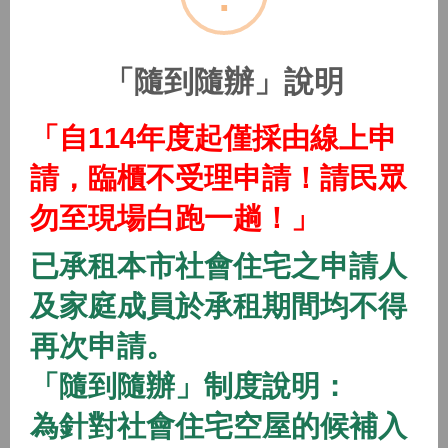
(115年隨到隨辦)中路二號社會住宅
2026/01/01 08:00 ~
「隨到隨辦」說明
開放中
隨到隨辦
住宅
「自114年度起僅採由線上申
(115年隨到隨辦)中路三號社會住宅
請，臨櫃不受理申請！請民眾
2026/01/01 08:00 ~
勿至現場白跑一趟！」
開放中
隨到隨辦
住宅
已承租本市社會住宅之申請人
(115年隨到隨辦)中路四號社會住宅
及家庭成員於承租期間均不得
2026/01/01 08:00 ~
再次申請。
「隨到隨辦」制度說明：
開放中
隨到隨辦
住宅
(115年隨到隨辦)八德一號社會住宅
為針對社會住宅空屋的候補入