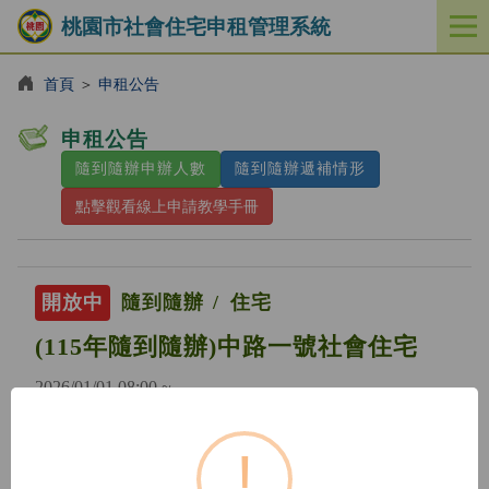
桃園市社會住宅申租管理系統
開
啟
／
首頁
＞
申租公告
關
閉
申租公告
功
隨到隨辦申辦人數
隨到隨辦遞補情形
能
選
點擊觀看線上申請教學手冊
單
開放中
隨到隨辦
住宅
(115年隨到隨辦)中路一號社會住宅
2026/01/01 08:00 ~
!
開放中
隨到隨辦
住宅