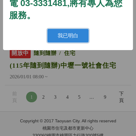
電 03-3331481,將有專人為您
開放中
隨到隨辦
住宅
服務。
(115年隨到隨辦)蘆竹二號社會住宅
2026/01/01 08:00 ~
我已明白
開放中
隨到隨辦
住宅
(115年隨到隨辦)中壢一號社會住宅
2026/01/01 08:00 ~
前
下
1
2
3
4
5
…
9
頁
頁
Copyright © 2017 Taoyuan City. All rights reserved
桃園市住宅及都市更新中心
330060桃園市桃園區力行路300號5樓