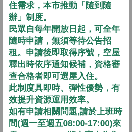
住需求，本市推動「隨到隨
2026/01/01 08:00 ~
辦」制度。
開放中
隨到隨辦
住宅
民眾自每年開放日起，可全年
(115年隨到隨辦)八德二號社會住宅
隨時申請，無須等待公告招
2026/01/01 08:00 ~
租。申請後即取得序號，空屋
開放中
隨到隨辦
住宅
釋出時依序通知候補，資格審
(115年隨到隨辦)八德三號社會住宅
查合格者即可選屋入住。
2026/01/01 08:00 ~
此制度具即時、彈性優勢，有
效提升資源運用效率。
開放中
隨到隨辦
住宅
如有申請相關問題,請於上班時
(115年隨到隨辦)蘆竹一號社會住宅
間(週一至週五08:00-17:00)來
2026/01/01 08:00 ~