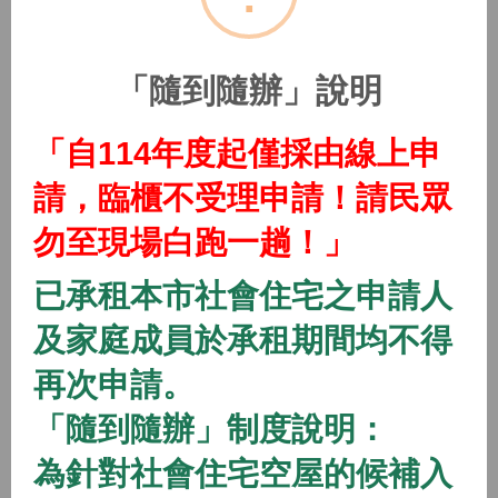
(115年隨到隨辦)中路二號社會住宅
2026/01/01 08:00 ~
「隨到隨辦」說明
開放中
隨到隨辦
住宅
「自114年度起僅採由線上申
(115年隨到隨辦)中路三號社會住宅
請，臨櫃不受理申請！請民眾
2026/01/01 08:00 ~
勿至現場白跑一趟！」
開放中
隨到隨辦
住宅
已承租本市社會住宅之申請人
(115年隨到隨辦)中路四號社會住宅
及家庭成員於承租期間均不得
2026/01/01 08:00 ~
再次申請。
「隨到隨辦」制度說明：
開放中
隨到隨辦
住宅
(115年隨到隨辦)八德一號社會住宅
為針對社會住宅空屋的候補入