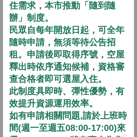
住需求，本市推動「隨到隨
2026/01/01 08:00 ~
辦」制度。
開放中
隨到隨辦
住宅
民眾自每年開放日起，可全年
(115年隨到隨辦)八德二號社會住宅
隨時申請，無須等待公告招
2026/01/01 08:00 ~
租。申請後即取得序號，空屋
開放中
隨到隨辦
住宅
釋出時依序通知候補，資格審
(115年隨到隨辦)八德三號社會住宅
查合格者即可選屋入住。
2026/01/01 08:00 ~
此制度具即時、彈性優勢，有
效提升資源運用效率。
開放中
隨到隨辦
住宅
如有申請相關問題,請於上班時
(115年隨到隨辦)蘆竹一號社會住宅
間(週一至週五08:00-17:00)來
2026/01/01 08:00 ~