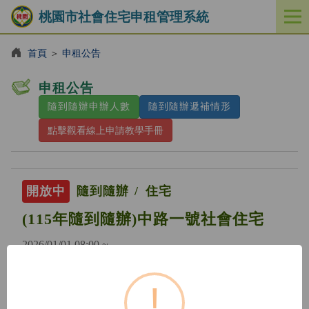
桃園市社會住宅申租管理系統
開
啟
／
首頁
＞
申租公告
關
閉
申租公告
功
隨到隨辦申辦人數
隨到隨辦遞補情形
能
選
點擊觀看線上申請教學手冊
單
開放中
隨到隨辦
住宅
(115年隨到隨辦)中路一號社會住宅
2026/01/01 08:00 ~
!
開放中
隨到隨辦
住宅