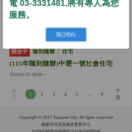
電 03-3331481,將有專人為您
開放中
隨到隨辦
住宅
服務。
(115年隨到隨辦)蘆竹二號社會住宅
2026/01/01 08:00 ~
我已明白
開放中
隨到隨辦
住宅
(115年隨到隨辦)中壢一號社會住宅
2026/01/01 08:00 ~
前
下
1
2
3
4
5
…
9
頁
頁
Copyright © 2017 Taoyuan City. All rights reserved
桃園市住宅及都市更新中心
330060桃園市桃園區力行路300號5樓