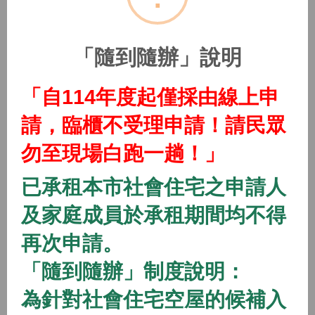
(115年隨到隨辦)中路二號社會住宅
2026/01/01 08:00 ~
「隨到隨辦」說明
開放中
隨到隨辦
住宅
「自114年度起僅採由線上申
(115年隨到隨辦)中路三號社會住宅
請，臨櫃不受理申請！請民眾
2026/01/01 08:00 ~
勿至現場白跑一趟！」
開放中
隨到隨辦
住宅
已承租本市社會住宅之申請人
(115年隨到隨辦)中路四號社會住宅
及家庭成員於承租期間均不得
2026/01/01 08:00 ~
再次申請。
「隨到隨辦」制度說明：
開放中
隨到隨辦
住宅
(115年隨到隨辦)八德一號社會住宅
為針對社會住宅空屋的候補入