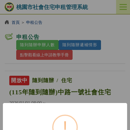
桃園市社會住宅申租管理系統
開
啟
／
首頁
＞
申租公告
關
閉
申租公告
功
隨到隨辦申辦人數
隨到隨辦遞補情形
能
選
點擊觀看線上申請教學手冊
單
開放中
隨到隨辦
住宅
(115年隨到隨辦)中路一號社會住宅
2026/01/01 08:00 ~
!
開放中
隨到隨辦
住宅