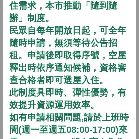
住需求，本市推動「隨到隨
2026/01/01 08:00 ~
辦」制度。
開放中
隨到隨辦
住宅
民眾自每年開放日起，可全年
(115年隨到隨辦)八德二號社會住宅
隨時申請，無須等待公告招
2026/01/01 08:00 ~
租。申請後即取得序號，空屋
開放中
隨到隨辦
住宅
釋出時依序通知候補，資格審
(115年隨到隨辦)八德三號社會住宅
查合格者即可選屋入住。
2026/01/01 08:00 ~
此制度具即時、彈性優勢，有
效提升資源運用效率。
開放中
隨到隨辦
住宅
如有申請相關問題,請於上班時
(115年隨到隨辦)蘆竹一號社會住宅
間(週一至週五08:00-17:00)來
2026/01/01 08:00 ~