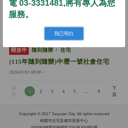
電 03-3331481,將有專人為您
開放中
隨到隨辦
住宅
服務。
(115年隨到隨辦)蘆竹二號社會住宅
2026/01/01 08:00 ~
我已明白
開放中
隨到隨辦
住宅
(115年隨到隨辦)中壢一號社會住宅
2026/01/01 08:00 ~
前
下
1
2
3
4
5
…
9
頁
頁
Copyright © 2017 Taoyuan City. All rights reserved
桃園市住宅及都市更新中心
330060桃園市桃園區力行路300號5樓