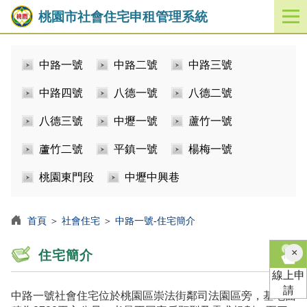
桃園市社會住宅申租管理系統
開
啟
／
中路一號
中路二號
中路三號
關
閉
中路四號
八德一號
八德二號
功
能
八德三號
中壢一號
蘆竹一號
選
單
蘆竹二號
平鎮一號
楊梅一號
桃園東門段
中壢中興巷
首頁
＞
社會住宅
＞
中路一號-住宅簡介
×
住宅簡介
線上申
請
中路一號社會住宅位於桃園區崇法街鄰司法園區旁，基地面