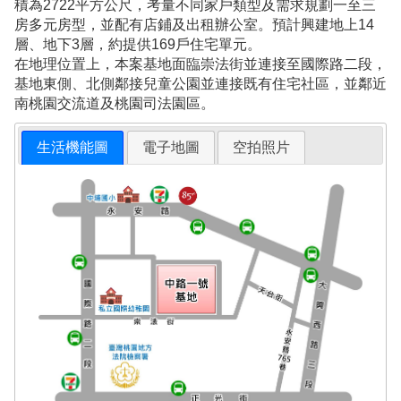
積為2722平方公尺，考量不同家戶類型及需求規劃一至三
房多元房型，並配有店鋪及出租辦公室。預計興建地上14
層、地下3層，約提供169戶住宅單元。
在地理位置上，本案基地面臨崇法街並連接至國際路二段，
基地東側、北側鄰接兒童公園並連接既有住宅社區，並鄰近
南桃園交流道及桃園司法園區。
生活機能圖
電子地圖
空拍照片