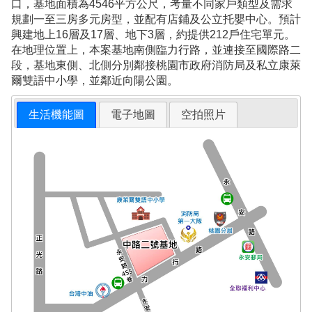
口，基地面積為4546平方公尺，考量不同家戶類型及需求
規劃一至三房多元房型，並配有店鋪及公立托嬰中心。預計
興建地上16層及17層、地下3層，約提供212戶住宅單元。
在地理位置上，本案基地南側臨力行路，並連接至國際路二
段，基地東側、北側分別鄰接桃園市政府消防局及私立康萊
爾雙語中小學，並鄰近向陽公園。
生活機能圖
電子地圖
空拍照片