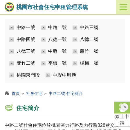
桃園市社會住宅申租管理系統
開
啟
／
中路一號
中路二號
中路三號
關
閉
中路四號
八德一號
八德二號
功
能
八德三號
中壢一號
蘆竹一號
選
單
蘆竹二號
平鎮一號
楊梅一號
桃園東門段
中壢中興巷
首頁
＞
社會住宅
＞
中路二號-住宅簡介
×
住宅簡介
線上申
請
中路二號社會住宅位於桃園區力行路及力行路328巷交叉