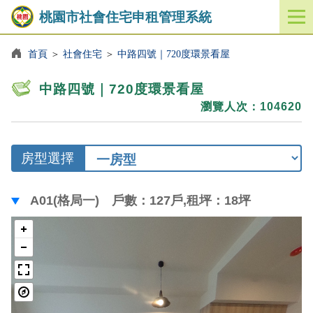
桃園市社會住宅申租管理系統
開
啟
／
首頁
＞
社會住宅
＞
中路四號｜720度環景看屋
關
閉
中路四號｜720度環景看屋
功
瀏覽人次：104620
能
選
單
房型選擇
A01(格局一) 戶數：127戶,租坪：18坪