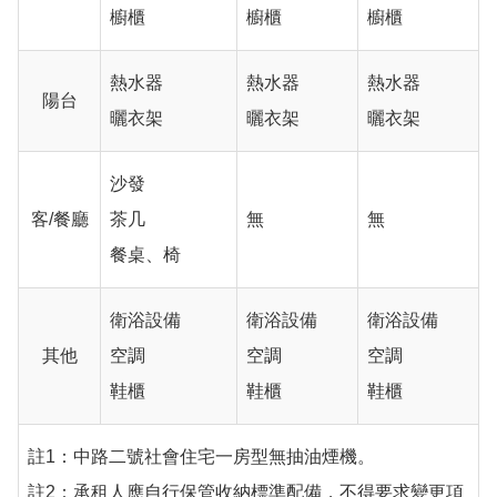
櫥櫃
櫥櫃
櫥櫃
熱水器
熱水器
熱水器
陽台
曬衣架
曬衣架
曬衣架
沙發
客/餐廳
茶几
無
無
餐桌、椅
衛浴設備
衛浴設備
衛浴設備
其他
空調
空調
空調
鞋櫃
鞋櫃
鞋櫃
註1：中路二號社會住宅一房型無抽油煙機。
註2：承租人應自行保管收納標準配備，不得要求變更項