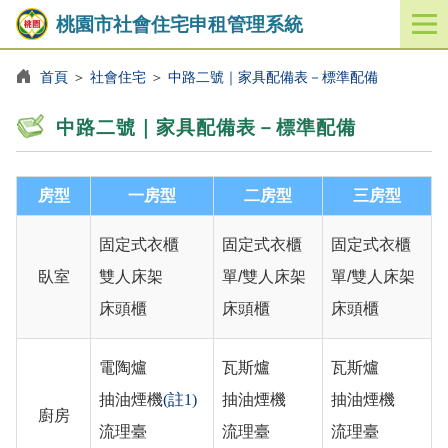
桃園市社會住宅申租管理系統
開
啟
／
首頁
＞
社會住宅
＞
中路二號｜家具配備表－標準配備
關
閉
中路二號｜家具配備表－標準配備
功
能
選
房型
一房型
二房型
三房型
單
固定式衣櫃
固定式衣櫃
固定式衣櫃
臥室
雙人床架
單/雙人床架
單/雙人床架
床頭櫃
床頭櫃
床頭櫃
電陶爐
瓦斯爐
瓦斯爐
抽油煙機
(註1)
抽油煙機
抽油煙機
廚房
流理臺
流理臺
流理臺