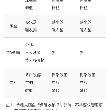
櫥櫃
櫥櫃
櫥櫃
熱水器
熱水器
熱水器
陽台
曬衣架
曬衣架
曬衣架
茶几
客/餐廳
三人沙發
無
無
雙人餐桌椅
衛浴設備
衛浴設備
衛浴設備
其他
空調
空調
空調
鞋櫃
鞋櫃
鞋櫃
註1：承租人應自行保管收納標準配備，不得要求變更項