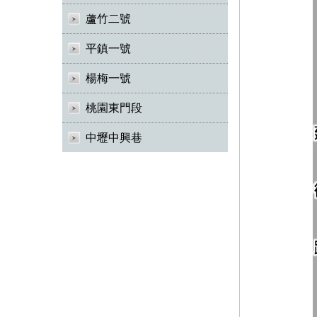
蘆竹二號
平鎮一號
楊梅一號
桃園東門段
中壢中興巷