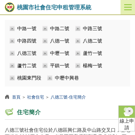
桃園市社會住宅申租管理系統
開
啟
／
中路一號
中路二號
中路三號
關
閉
中路四號
八德一號
八德二號
功
能
八德三號
中壢一號
蘆竹一號
選
單
蘆竹二號
平鎮一號
楊梅一號
桃園東門段
中壢中興巷
首頁
＞
社會住宅
＞
八德三號-住宅簡介
×
住宅簡介
線上申
請
八德三號社會住宅位於八德區興仁路及中山路交叉口，基地