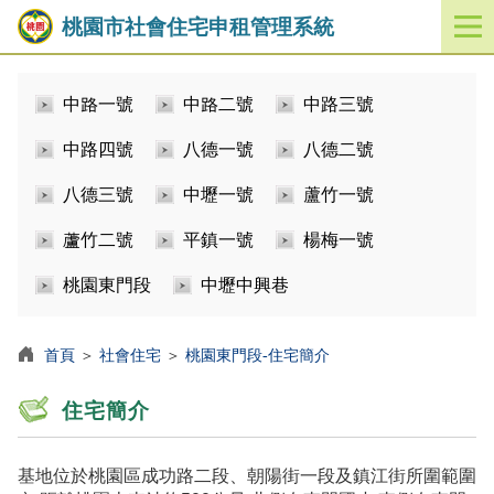
桃園市社會住宅申租管理系統
開
啟
／
中路一號
中路二號
中路三號
關
閉
中路四號
八德一號
八德二號
功
能
八德三號
中壢一號
蘆竹一號
選
單
蘆竹二號
平鎮一號
楊梅一號
桃園東門段
中壢中興巷
首頁
＞
社會住宅
＞
桃園東門段-住宅簡介
住宅簡介
基地位於桃園區成功路二段、朝陽街一段及鎮江街所圍範圍