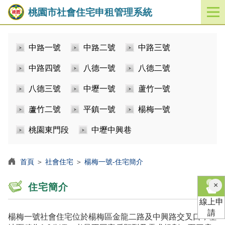
桃園市社會住宅申租管理系統
開
啟
／
中路一號
中路二號
中路三號
關
閉
中路四號
八德一號
八德二號
功
能
八德三號
中壢一號
蘆竹一號
選
單
蘆竹二號
平鎮一號
楊梅一號
桃園東門段
中壢中興巷
首頁
＞
社會住宅
＞
楊梅一號-住宅簡介
×
住宅簡介
線上申
請
楊梅一號社會住宅位於楊梅區金龍二路及中興路交叉口，基