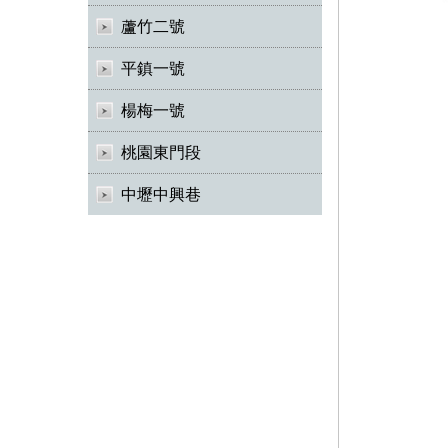
蘆竹二號
平鎮一號
楊梅一號
桃園東門段
中壢中興巷