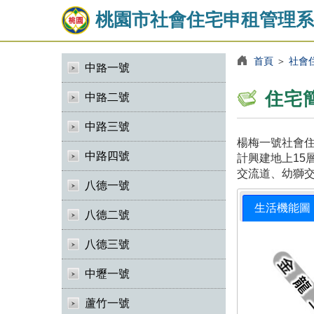
桃園市社會住宅申租管理系
首頁
＞
社會
中路一號
住宅
中路二號
中路三號
楊梅一號社會住
中路四號
計興建地上15
交流道、幼獅
八德一號
生活機能圖
八德二號
八德三號
中壢一號
蘆竹一號