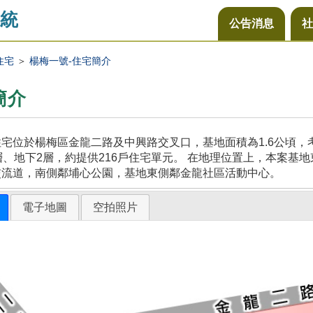
統
公告消息
社
住宅
＞
楊梅一號-住宅簡介
簡介
宅位於楊梅區金龍二路及中興路交叉口，基地面積為1.6公頃
層、地下2層，約提供216戶住宅單元。 在地理位置上，本案
交流道，南側鄰埔心公園，基地東側鄰金龍社區活動中心。
電子地圖
空拍照片