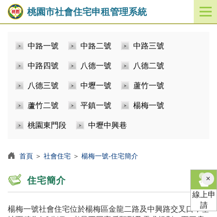
桃園市社會住宅申租管理系統
開
啟
／
中路一號
中路二號
中路三號
關
閉
中路四號
八德一號
八德二號
功
能
八德三號
中壢一號
蘆竹一號
選
單
蘆竹二號
平鎮一號
楊梅一號
桃園東門段
中壢中興巷
首頁
＞
社會住宅
＞
楊梅一號-住宅簡介
×
住宅簡介
線上申
請
楊梅一號社會住宅位於楊梅區金龍二路及中興路交叉口，基