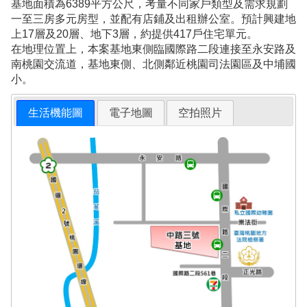
基地面積為6389平方公尺，考量不同家戶類型及需求規劃
一至三房多元房型，並配有店鋪及出租辦公室。預計興建地
上17層及20層、地下3層，約提供417戶住宅單元。
在地理位置上，本案基地東側臨國際路二段連接至永安路及
南桃園交流道，基地東側、北側鄰近桃園司法園區及中埔國
小。
生活機能圖
電子地圖
空拍照片