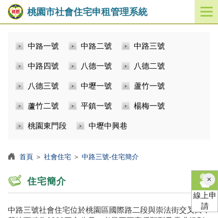
桃園市社會住宅申租管理系統
開
啟
／
中路一號
中路二號
中路三號
關
閉
中路四號
八德一號
八德二號
功
能
八德三號
中壢一號
蘆竹一號
選
單
蘆竹二號
平鎮一號
楊梅一號
桃園東門段
中壢中興巷
首頁
＞
社會住宅
＞
中路三號-住宅簡介
×
住宅簡介
線上申
請
中路三號社會住宅位於桃園區國際路二段與崇法街交叉口，