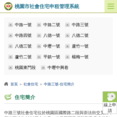
桃園市社會住宅申租管理系統
開
啟
／
中路一號
中路二號
中路三號
關
閉
中路四號
八德一號
八德二號
功
能
八德三號
中壢一號
蘆竹一號
選
單
蘆竹二號
平鎮一號
楊梅一號
桃園東門段
中壢中興巷
首頁
＞
社會住宅
＞
中路三號-住宅簡介
×
住宅簡介
線上申
請
中路三號社會住宅位於桃園區國際路二段與崇法街交叉口，