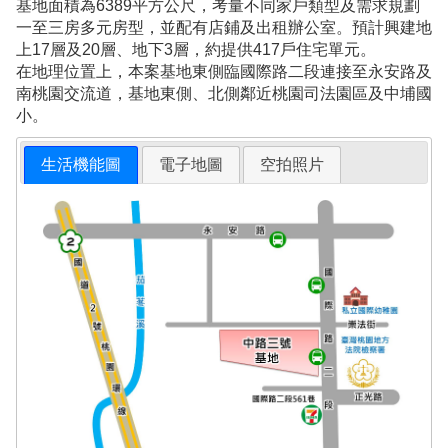
基地面積為6389平方公尺，考量不同家戶類型及需求規劃
一至三房多元房型，並配有店鋪及出租辦公室。預計興建地
上17層及20層、地下3層，約提供417戶住宅單元。
在地理位置上，本案基地東側臨國際路二段連接至永安路及
南桃園交流道，基地東側、北側鄰近桃園司法園區及中埔國
小。
生活機能圖
電子地圖
空拍照片