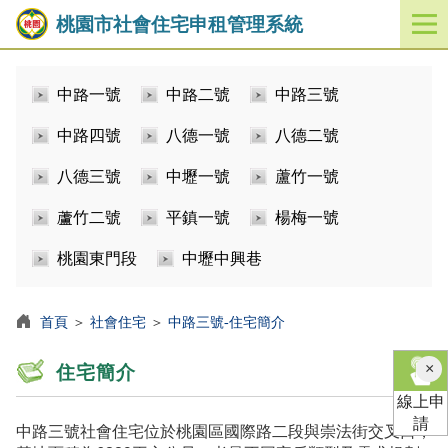
桃園市社會住宅申租管理系統
開
啟
／
中路一號
中路二號
中路三號
關
閉
中路四號
八德一號
八德二號
功
能
八德三號
中壢一號
蘆竹一號
選
單
蘆竹二號
平鎮一號
楊梅一號
桃園東門段
中壢中興巷
首頁
＞
社會住宅
＞
中路三號-住宅簡介
×
住宅簡介
線上申
請
中路三號社會住宅位於桃園區國際路二段與崇法街交叉口，