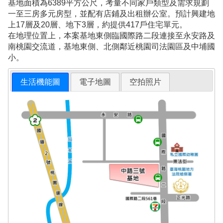
基地面積為6389平方公尺，考量不同家戶類型及需求規劃
一至三房多元房型，並配有店鋪及出租辦公室。預計興建地
上17層及20層、地下3層，約提供417戶住宅單元。
在地理位置上，本案基地東側臨國際路二段連接至永安路及
南桃園交流道，基地東側、北側鄰近桃園司法園區及中埔國
小。
生活機能圖
電子地圖
空拍照片