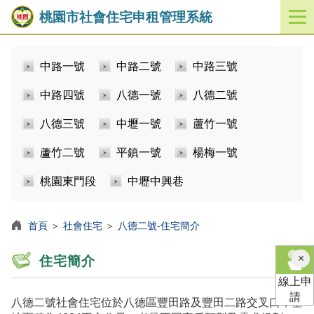
桃園市社會住宅申租管理系統
開
啟
／
中路一號
中路二號
中路三號
關
閉
中路四號
八德一號
八德二號
功
能
八德三號
中壢一號
蘆竹一號
選
單
蘆竹二號
平鎮一號
楊梅一號
桃園東門段
中壢中興巷
首頁
＞
社會住宅
＞
八德二號-住宅簡介
×
住宅簡介
線上申
請
八德二號社會住宅位於八德區豐田路及豐田二路交叉口，基