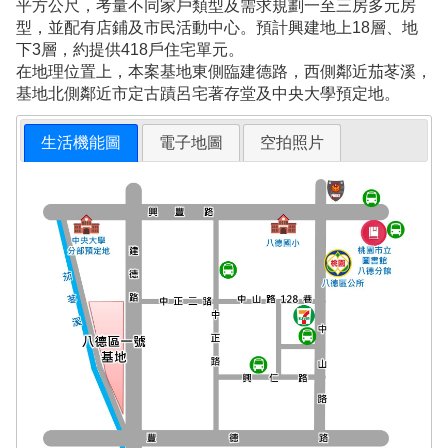
平方公尺，考量不同家戶類型及需求規劃一至三房多元房
型，並配有店鋪及市民活動中心。預計興建地上18層、地
下3層，約提供418戶住宅單元。
在地理位置上，本案基地東側臨建德路，西側鄰近茄苳溪，
基地北側鄰近市定古蹟呂宅著存堂及中央大學預定地。
生活機能圖
電子地圖
空拍照片