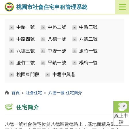
桃園市社會住宅申租管理系統
開
啟
／
中路一號
中路二號
中路三號
關
閉
中路四號
八德一號
八德二號
功
能
八德三號
中壢一號
蘆竹一號
選
單
蘆竹二號
平鎮一號
楊梅一號
桃園東門段
中壢中興巷
首頁
＞
社會住宅
＞
八德一號-住宅簡介
×
住宅簡介
線上申
請
八德一號社會住宅位於八德區建德路上，基地面積為6821