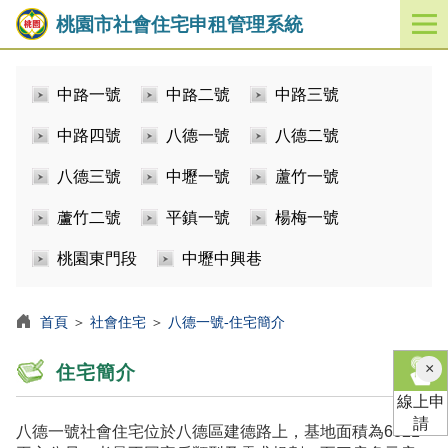
桃園市社會住宅申租管理系統
開
啟
／
中路一號
中路二號
中路三號
關
閉
中路四號
八德一號
八德二號
功
能
八德三號
中壢一號
蘆竹一號
選
單
蘆竹二號
平鎮一號
楊梅一號
桃園東門段
中壢中興巷
首頁
＞
社會住宅
＞
八德一號-住宅簡介
×
住宅簡介
線上申
請
八德一號社會住宅位於八德區建德路上，基地面積為6821