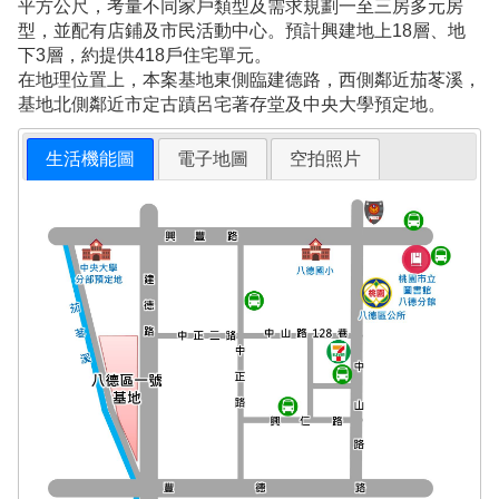
平方公尺，考量不同家戶類型及需求規劃一至三房多元房
型，並配有店鋪及市民活動中心。預計興建地上18層、地
下3層，約提供418戶住宅單元。
在地理位置上，本案基地東側臨建德路，西側鄰近茄苳溪，
基地北側鄰近市定古蹟呂宅著存堂及中央大學預定地。
生活機能圖
電子地圖
空拍照片