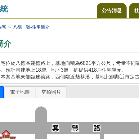
統
公告消息
社
住宅
＞
八德一號-住宅簡介
簡介
宅位於八德區建德路上，基地面積為6821平方公尺，考量不
。預計興建地上18層、地下3層，約提供418戶住宅單元。
，本案基地東側臨建德路，西側鄰近茄苳溪，基地北側鄰近市定
電子地圖
空拍照片