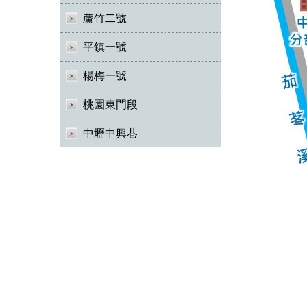
蘆竹二號
平鎮一號
楊梅一號
桃園東門段
中壢中興巷