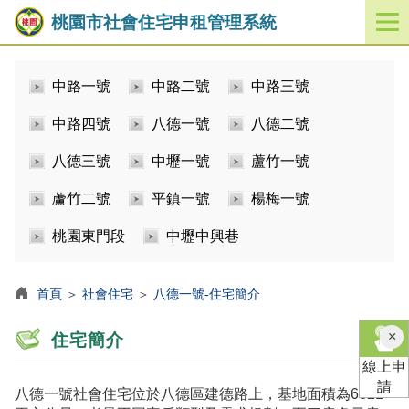
桃園市社會住宅申租管理系統
開
啟
／
中路一號
中路二號
中路三號
關
閉
中路四號
八德一號
八德二號
功
能
八德三號
中壢一號
蘆竹一號
選
單
蘆竹二號
平鎮一號
楊梅一號
桃園東門段
中壢中興巷
首頁
＞
社會住宅
＞
八德一號-住宅簡介
×
住宅簡介
線上申
請
八德一號社會住宅位於八德區建德路上，基地面積為6821