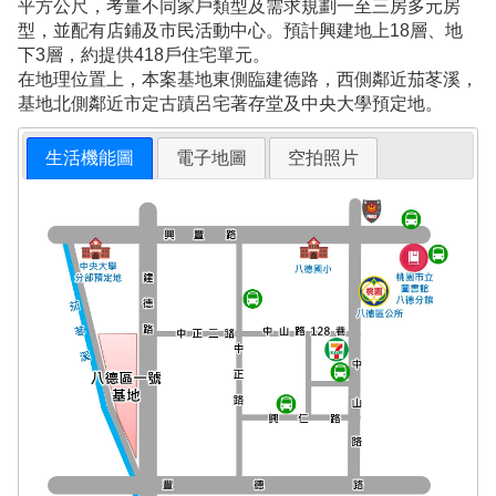
平方公尺，考量不同家戶類型及需求規劃一至三房多元房
型，並配有店鋪及市民活動中心。預計興建地上18層、地
下3層，約提供418戶住宅單元。
在地理位置上，本案基地東側臨建德路，西側鄰近茄苳溪，
基地北側鄰近市定古蹟呂宅著存堂及中央大學預定地。
生活機能圖
電子地圖
空拍照片