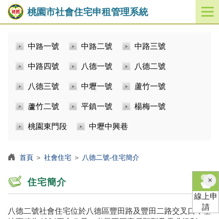
桃園市社會住宅申租管理系統
開
啟
／
中路一號
中路二號
中路三號
關
閉
中路四號
八德一號
八德二號
功
能
八德三號
中壢一號
蘆竹一號
選
單
蘆竹二號
平鎮一號
楊梅一號
桃園東門段
中壢中興巷
首頁
＞
社會住宅
＞
八德二號-住宅簡介
×
住宅簡介
線上申
請
八德二號社會住宅位於八德區豐田路及豐田二路交叉口，基