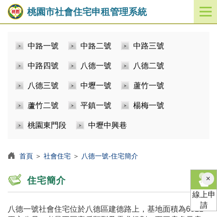
桃園市社會住宅申租管理系統
開
啟
／
中路一號
中路二號
中路三號
關
閉
中路四號
八德一號
八德二號
功
能
八德三號
中壢一號
蘆竹一號
選
單
蘆竹二號
平鎮一號
楊梅一號
桃園東門段
中壢中興巷
首頁
＞
社會住宅
＞
八德一號-住宅簡介
×
住宅簡介
線上申
請
八德一號社會住宅位於八德區建德路上，基地面積為6821