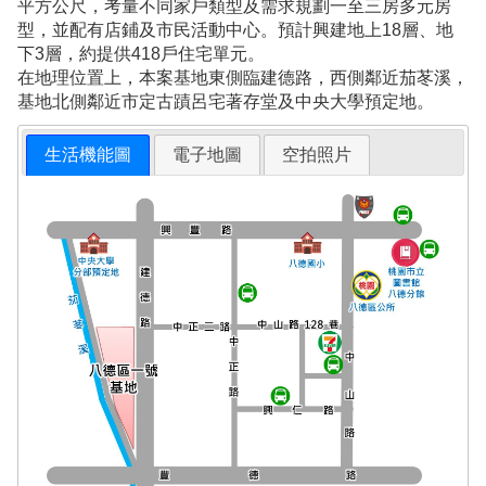
平方公尺，考量不同家戶類型及需求規劃一至三房多元房
型，並配有店鋪及市民活動中心。預計興建地上18層、地
下3層，約提供418戶住宅單元。
在地理位置上，本案基地東側臨建德路，西側鄰近茄苳溪，
基地北側鄰近市定古蹟呂宅著存堂及中央大學預定地。
生活機能圖
電子地圖
空拍照片