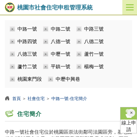
桃園市社會住宅申租管理系統
開
啟
／
中路一號
中路二號
中路三號
關
閉
中路四號
八德一號
八德二號
功
能
八德三號
中壢一號
蘆竹一號
選
單
蘆竹二號
平鎮一號
楊梅一號
桃園東門段
中壢中興巷
首頁
＞
社會住宅
＞
中路一號-住宅簡介
×
住宅簡介
線上申
請
中路一號社會住宅位於桃園區崇法街鄰司法園區旁，基地面