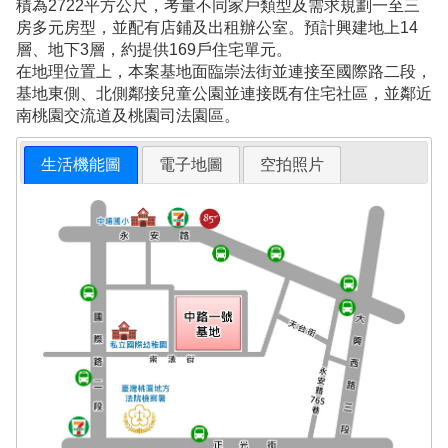
積為2722平方公尺，考量不同家戶類型及需求規劃一至三
房多元房型，並配有店鋪及出租辦公室。預計興建地上14
層、地下3層，約提供169戶住宅單元。
在地理位置上，本案基地面臨崇法街並連接至國際路二段，
基地東側、北側鄰接兒童公園並連接既有住宅社區，並鄰近
南桃園交流道及桃園司法園區。
生活機能圖
電子地圖
空拍照片