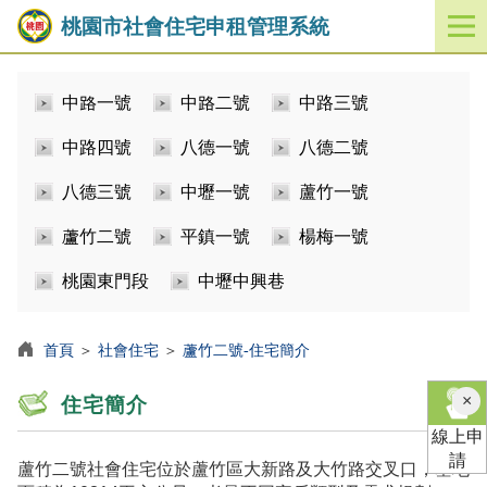
桃園市社會住宅申租管理系統
開
啟
／
中路一號
中路二號
中路三號
關
閉
中路四號
八德一號
八德二號
功
能
八德三號
中壢一號
蘆竹一號
選
單
蘆竹二號
平鎮一號
楊梅一號
桃園東門段
中壢中興巷
首頁
＞
社會住宅
＞
蘆竹二號-住宅簡介
×
住宅簡介
線上申
請
蘆竹二號社會住宅位於蘆竹區大新路及大竹路交叉口，基地