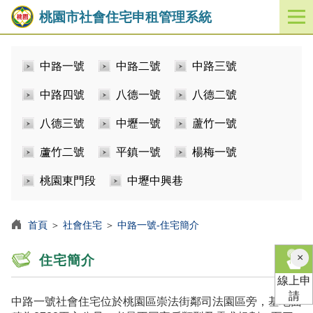
桃園市社會住宅申租管理系統
開
啟
／
中路一號
中路二號
中路三號
關
閉
中路四號
八德一號
八德二號
功
能
八德三號
中壢一號
蘆竹一號
選
單
蘆竹二號
平鎮一號
楊梅一號
桃園東門段
中壢中興巷
首頁
＞
社會住宅
＞
中路一號-住宅簡介
×
住宅簡介
線上申
請
中路一號社會住宅位於桃園區崇法街鄰司法園區旁，基地面