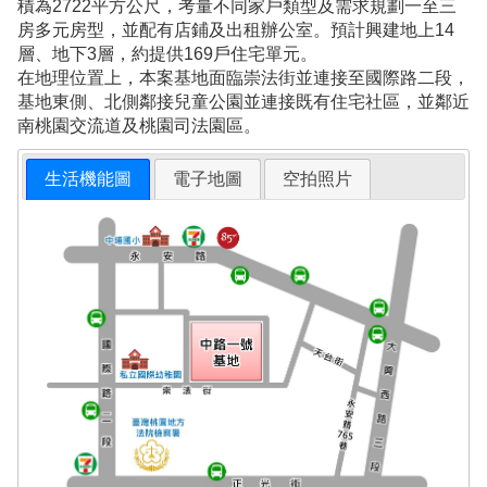
積為2722平方公尺，考量不同家戶類型及需求規劃一至三
房多元房型，並配有店鋪及出租辦公室。預計興建地上14
層、地下3層，約提供169戶住宅單元。
在地理位置上，本案基地面臨崇法街並連接至國際路二段，
基地東側、北側鄰接兒童公園並連接既有住宅社區，並鄰近
南桃園交流道及桃園司法園區。
生活機能圖
電子地圖
空拍照片