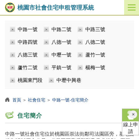
桃園市社會住宅申租管理系統
開
啟
／
中路一號
中路二號
中路三號
關
閉
中路四號
八德一號
八德二號
功
能
八德三號
中壢一號
蘆竹一號
選
單
蘆竹二號
平鎮一號
楊梅一號
桃園東門段
中壢中興巷
首頁
＞
社會住宅
＞
中路一號-住宅簡介
×
住宅簡介
線上申
請
中路一號社會住宅位於桃園區崇法街鄰司法園區旁，基地面