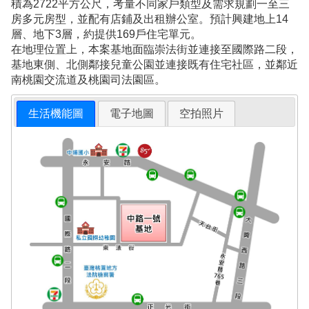
積為2722平方公尺，考量不同家戶類型及需求規劃一至三
房多元房型，並配有店鋪及出租辦公室。預計興建地上14
層、地下3層，約提供169戶住宅單元。
在地理位置上，本案基地面臨崇法街並連接至國際路二段，
基地東側、北側鄰接兒童公園並連接既有住宅社區，並鄰近
南桃園交流道及桃園司法園區。
生活機能圖
電子地圖
空拍照片