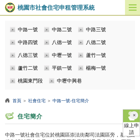
桃園市社會住宅申租管理系統
開
啟
／
中路一號
中路二號
中路三號
關
閉
中路四號
八德一號
八德二號
功
能
八德三號
中壢一號
蘆竹一號
選
單
蘆竹二號
平鎮一號
楊梅一號
桃園東門段
中壢中興巷
首頁
＞
社會住宅
＞
中路一號-住宅簡介
×
住宅簡介
線上申
請
中路一號社會住宅位於桃園區崇法街鄰司法園區旁，基地面