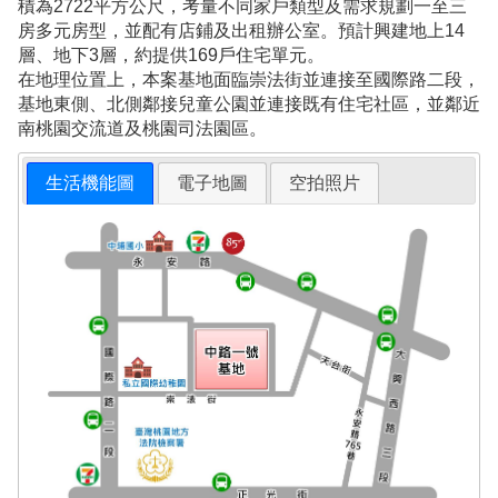
積為2722平方公尺，考量不同家戶類型及需求規劃一至三
房多元房型，並配有店鋪及出租辦公室。預計興建地上14
層、地下3層，約提供169戶住宅單元。
在地理位置上，本案基地面臨崇法街並連接至國際路二段，
基地東側、北側鄰接兒童公園並連接既有住宅社區，並鄰近
南桃園交流道及桃園司法園區。
生活機能圖
電子地圖
空拍照片