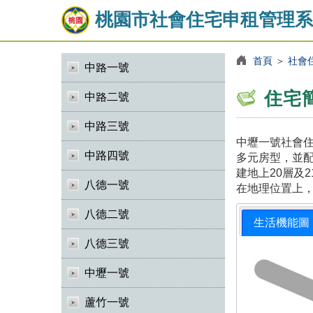
桃園市社會住宅申租管理系
首頁
＞
社會
中路一號
住宅
中路二號
中路三號
中壢一號社會住
中路四號
多元房型，並
建地上20層及
八德一號
在地理位置上
八德二號
生活機能圖
八德三號
中壢一號
蘆竹一號