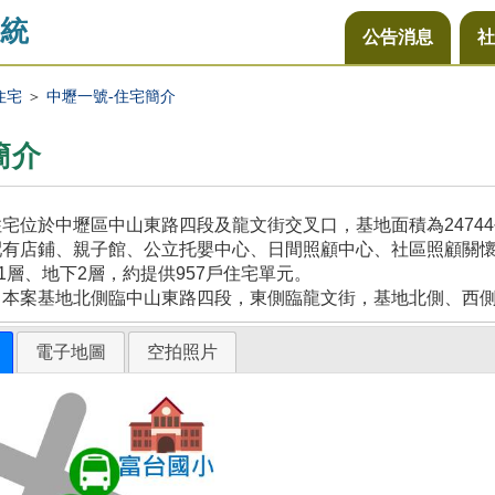
統
公告消息
社
住宅
＞
中壢一號-住宅簡介
簡介
宅位於中壢區中山東路四段及龍文街交叉口，基地面積為2474
配有店鋪、親子館、公立托嬰中心、日間照顧中心、社區照顧關
21層、地下2層，約提供957戶住宅單元。
，本案基地北側臨中山東路四段，東側臨龍文街，基地北側、西
電子地圖
空拍照片