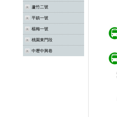
蘆竹二號
平鎮一號
楊梅一號
桃園東門段
中壢中興巷